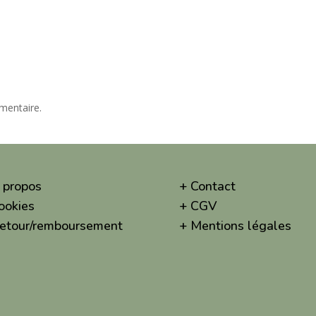
mentaire.
 propos
+ Contact
ookies
+ CGV
etour/remboursement
+ Mentions légales