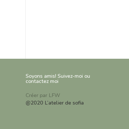
Soyons amis! Suivez-moi ou
contactez moi
Créer par LFW
@2020 L’atelier de sofia