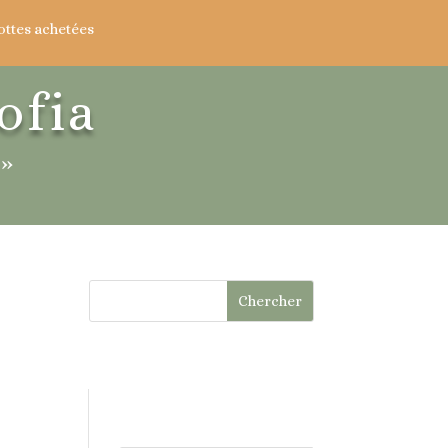
ottes achetées
ofia
 »