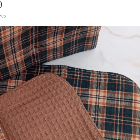
0
res