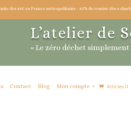
tuite dès 45€ en France métropolitaine - 10% de remise dès 4 charl
L’atelier de S
« Le zéro déchet simplement
os
Contact
Blog
Mon compte
Articles 0