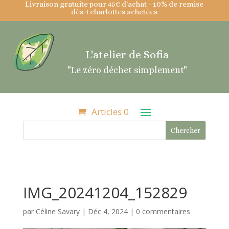
Livraison gratuite pour 45€ d'achat - 10% de remise
dès 4 charlottes achetées
L'atelier de Sofia
"Le zéro déchet simplement"
Articles 0
IMG_20241204_152829
par
Céline Savary
|
Déc 4, 2024
|
0 commentaires