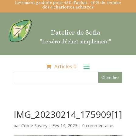
Livraison gratuite pour 45€ d'achat - 10% de remise
dès 4 charlottes achetées
L'atelier de Sofia
"Le zéro déchet simplement"
Articles 0
IMG_20230214_175909[1]
par
Céline Savary
|
Fév 14, 2023
|
0 commentaires